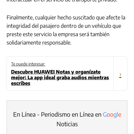
Finalmente, cualquier hecho suscitado que afecte la
integridad del pasajero dentro de un vehículo que
preste este servicio la empresa será también
solidariamente responsable.
Te puede interesar:
Descubre HUAWEI Notas y organízate
›
mejor: La app ideal graba audios mientras
escribes
En Línea - Periodismo en Línea en
G
o
o
g
l
e
Noticias