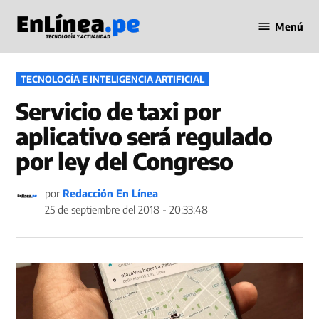
Saltar
Menú
al
Periodismo
contenido
en Línea
PUBLICADO
TECNOLOGÍA E INTELIGENCIA ARTIFICIAL
EN
Servicio de taxi por
aplicativo será regulado
por ley del Congreso
por
Redacción En Línea
25 de septiembre del 2018 - 20:33:48