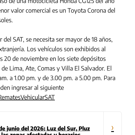
l caso de una motocicleta Honda CG125 del año
enor valor comercial es un Toyota Corona del
soles.
r del SAT, se necesita ser mayor de 18 años,
xtranjería. Los vehículos son exhibidos al
es 20 de noviembre en los siete depósitos
de Lima, Ate, Comas y Villa El Salvador. El
 am. a 1.00 pm. y de 3.00 pm. a 5.00 pm. Para
den ingresar al siguiente
/RematesVehicularSAT
›
e junio del 2026: Luz del Sur, Pluz
 las zonas afectadas y horarios