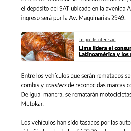
el depósito del SAT ubicado en la avenida 
ingreso será por la Av. Maquinarias 2949.
Te puede interesar:
Lima lidera el consu
Latinoamérica y los
día
Entre los vehículos que serán rematados s
combis y
coasters
de reconocidas marcas co
De igual manera, se rematarán motocicletas
Motokar.
Los vehículos han sido tasados por las aut