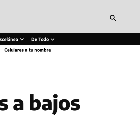
Open
Periodismo en Línea
Search
Inteligencia artificial, tecnología, tendencias,
actualidad y más
scelánea
De Todo
Open
Open
o
Celulares a tu nombre
wn
dropdown
dropdown
menu
menu
s a bajos