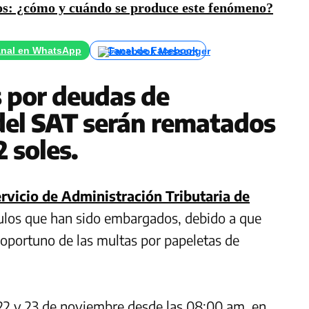
os: ¿cómo y cuándo se produce este fenómeno?
nal en WhatsApp
Canal de Facebook
 por deudas de
del
SAT
serán rematados
 soles.
rvicio de Administración Tributaria de
ulos que han sido embargados, debido a que
 oportuno de las multas por papeletas de
1, 22 y 23 de noviembre desde las 08:00 am, en