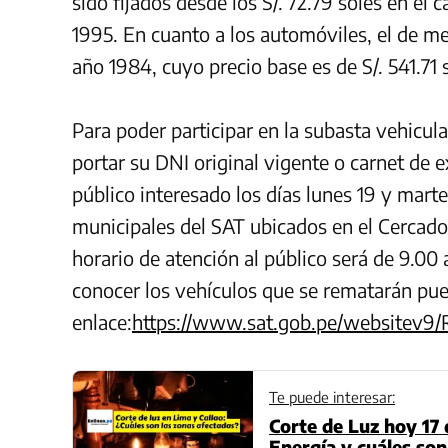
sido fijados desde los S/. 72.79 soles en e
1995. En cuanto a los automóviles, el de m
año 1984, cuyo precio base es de S/. 541.71 
Para poder participar en la subasta vehicula
portar su DNI original vigente o carnet de e
público interesado los días lunes 19 y mart
municipales del SAT ubicados en el Cercado 
horario de atención al público será de 9.00
conocer los vehículos que se rematarán pue
enlace:
https://www.sat.gob.pe/websitev9
Te puede interesar:
Corte de Luz hoy 17 d
Energía y cuáles son