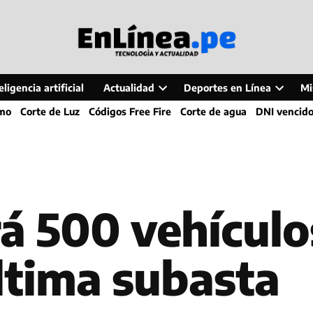
ligencia artificial
Actualidad
Deportes en Línea
Mi
Open
Open
smo
Corte de Luz
Códigos Free Fire
Corte de agua
DNI vencid
dropdown
dropdo
menu
menu
á 500 vehículo
ltima subasta