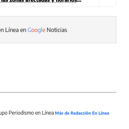
en Línea en
G
o
o
g
l
e
Noticias
upo Periodismo en Línea
Más de Redacción En Línea