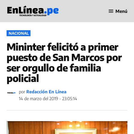
Saltar
Menú
al
Periodismo
contenido
en Línea
PUBLICADO
NACIONAL
EN
Mininter felicitó a primer
puesto de San Marcos por
ser orgullo de familia
policial
por
Redacción En Línea
14 de marzo del 2019 - 23:05:14