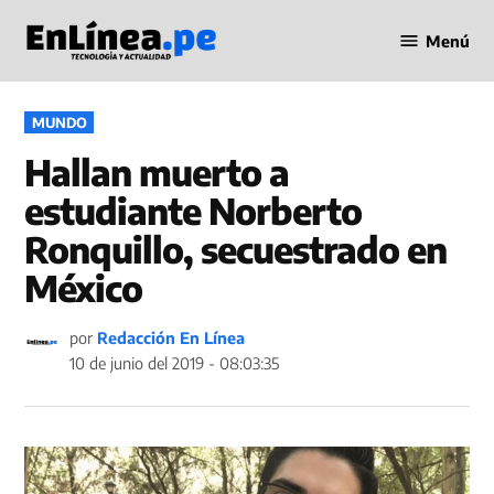
Saltar
Menú
al
Periodismo
contenido
en Línea
PUBLICADO
MUNDO
EN
Hallan muerto a
estudiante Norberto
Ronquillo, secuestrado en
México
por
Redacción En Línea
10 de junio del 2019 - 08:03:35