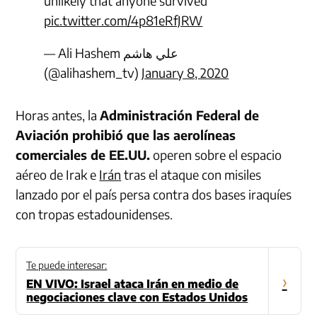
unlikely that anyone survived
pic.twitter.com/4p81eRfJRW
— Ali Hashem علي هاشم
(@alihashem_tv)
January 8, 2020
Horas antes, la
Administración Federal de
Aviación prohibió que las aerolíneas
comerciales de EE.UU.
operen sobre el espacio
aéreo de Irak e
Irán
tras el ataque con misiles
lanzado por el país persa contra dos bases iraquíes
con tropas estadounidenses.
Te puede interesar:
›
EN VIVO: Israel ataca Irán en medio de
negociaciones clave con Estados Unidos