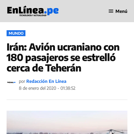
Saltar
Menú
al
Periodismo
contenido
en Línea
PUBLICADO
MUNDO
EN
Irán: Avión ucraniano con
180 pasajeros se estrelló
cerca de Teherán
por
Redacción En Línea
8 de enero del 2020 - 01:38:52