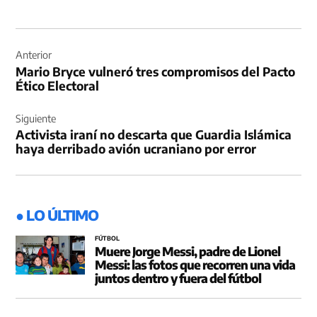
Navegación
de
Anterior
Mario Bryce vulneró tres compromisos del Pacto
entradas
Ético Electoral
Siguiente
Activista iraní no descarta que Guardia Islámica
haya derribado avión ucraniano por error
● LO ÚLTIMO
FÚTBOL
Muere Jorge Messi, padre de Lionel
Messi: las fotos que recorren una vida
juntos dentro y fuera del fútbol