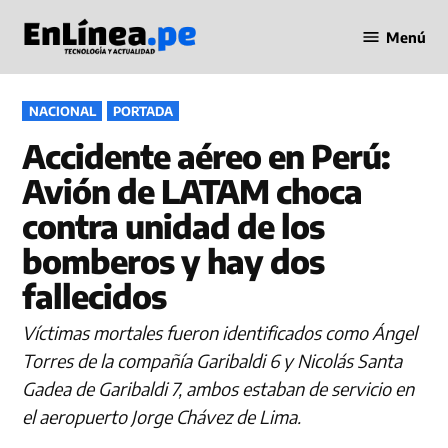
Saltar
Menú
al
Periodismo
contenido
en Línea
PUBLICADO
NACIONAL
PORTADA
EN
Accidente aéreo en Perú:
Avión de LATAM choca
contra unidad de los
bomberos y hay dos
fallecidos
Víctimas mortales fueron identificados como Ángel
Torres de la compañía Garibaldi 6 y Nicolás Santa
Gadea de Garibaldi 7, ambos estaban de servicio en
el aeropuerto Jorge Chávez de Lima.