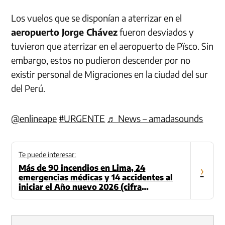
Los vuelos que se disponían a aterrizar en el
aeropuerto Jorge Chávez
fueron desviados y
tuvieron que aterrizar en el aeropuerto de Pïsco. Sin
embargo, estos no pudieron descender por no
existir personal de Migraciones en la ciudad del sur
del Perú.
@enlineape
#URGENTE
♬ News – amadasounds
Te puede interesar:
Más de 90 incendios en Lima, 24
›
emergencias médicas y 14 accidentes al
iniciar el Año nuevo 2026 (cifra
actualizada)