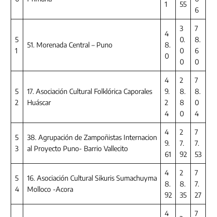
1
55
6
3
7
4
5
0.
8.
51. Morenada Central – Puno
8.
1
0
6
0
0
0
4
2
7
5
17. Asociación Cultural Folklórica Caporales
9.
8.
8.
2
Huáscar
2
8
0
4
0
4
4
2
7
5
38. Agrupación de Zampoñistas Internacion
9.
7.
7.
3
al Proyecto Puno- Barrio Vallecito
61
92
53
4
2
7
5
16. Asociación Cultural Sikuris Sumachuyma
8.
8.
7.
4
Molloco -Acora
92
35
27
4
7