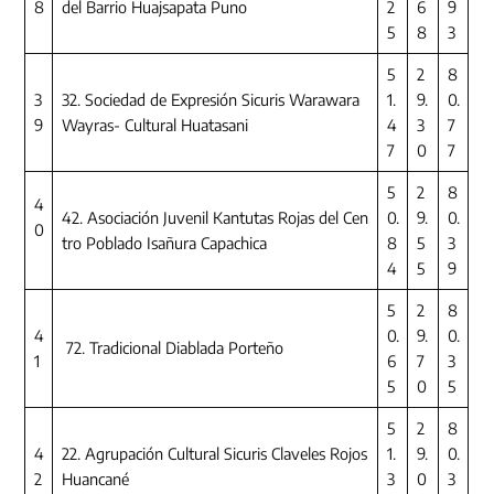
8
del Barrio Huajsapata Puno
2
6
9
5
8
3
5
2
8
3
32. Sociedad de Expresión Sicuris Warawara
1.
9.
0.
9
Wayras- Cultural Huatasani
4
3
7
7
0
7
5
2
8
4
42. Asociación Juvenil Kantutas Rojas del Cen
0.
9.
0.
0
tro Poblado Isañura Capachica
8
5
3
4
5
9
5
2
8
4
0.
9.
0.
72. Tradicional Diablada Porteño
1
6
7
3
5
0
5
5
2
8
4
22. Agrupación Cultural Sicuris Claveles Rojos
1.
9.
0.
2
Huancané
3
0
3