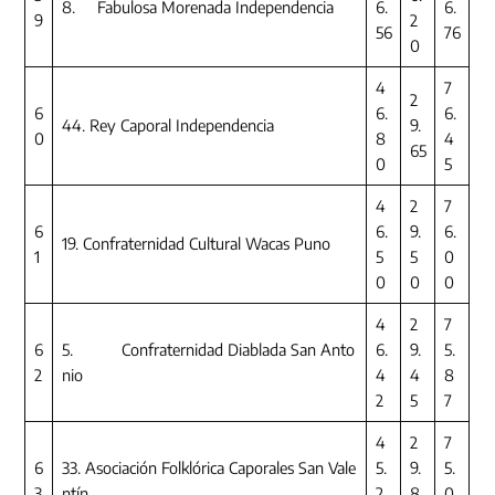
8. Fabulosa Morenada Independencia
6.
6.
9
2
56
76
0
4
7
2
6
6.
6.
44. Rey Caporal Independencia
9.
0
8
4
65
0
5
4
2
7
6
6.
9.
6.
19. Confraternidad Cultural Wacas Puno
1
5
5
0
0
0
0
4
2
7
6
5. Confraternidad Diablada San Anto
6.
9.
5.
2
nio
4
4
8
2
5
7
4
2
7
6
33. Asociación Folklórica Caporales San Vale
5.
9.
5.
3
ntín
2
8
0