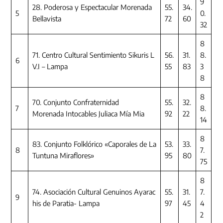
9
28. Poderosa y Espectacular Morenada
55.
34.
5
0.
Bellavista
72
60
32
8
71. Centro Cultural Sentimiento Sikuris L
56.
31.
8.
6
V.I – Lampa
55
83
3
8
8
70. Conjunto Confraternidad
55.
32.
7
8.
Morenada Intocables Juliaca Mía Mia
92
22
14
8
83. Conjunto Folklórico «Caporales de La
53.
33.
8
7.
Tuntuna Miraflores»
95
80
75
8
74. Asociación Cultural Genuinos Ayarac
55.
31.
7.
9
his de Paratia- Lampa
97
45
4
2