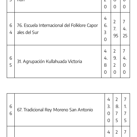
0
0
0
4
2
7
6
76. Escuela Internacional del Folklore Capor
6.
7.
4.
4
ales del Sur
3
95
25
0
4
2
7
6
4.
9.
4.
31. Agrupación Kullahuada Victoria
5
8
2
0
0
0
0
4
2
7
6
3.
8.
1.
67. Tradicional Rey Moreno San Antonio
6
0
7
7
0
5
5
4
2
7