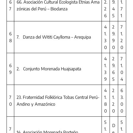
6
66. Asociación Cultural Ecologista Etnias Ama
2.
9.
1.
7
zónicas del Perú – Biodanza
2
4
7
6
5
1
4
2
7
6
1.
9.
1.
7. Danza del Wititi Caylloma – Arequipa
8
3
9
2
0
0
0
4
2
7
6
1.
9.
1.
2. Conjunto Morenada Huajsapata
9
3
6
0
9
5
4
4
2
6
7
23. Fraternidad Folklórica Tobas Central Perú-
1.
1.
3.
0
Andino y Amazónico
8
2
0
0
0
0
5
5
D
7
1.
1.
14. Asociación Morenada Porteño
e