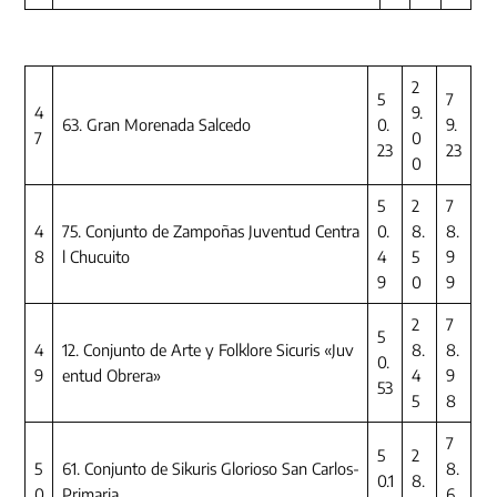
2
5
7
4
9.
63. Gran Morenada Salcedo
0.
9.
7
0
23
23
0
5
2
7
4
75. Conjunto de Zampoñas Juventud Centra
0.
8.
8.
8
l Chucuito
4
5
9
9
0
9
2
7
5
4
12. Conjunto de Arte y Folklore Sicuris «Juv
8.
8.
0.
9
entud Obrera»
4
9
53
5
8
7
5
2
5
61. Conjunto de Sikuris Glorioso San Carlos-
8.
0.1
8.
0
Primaria
6