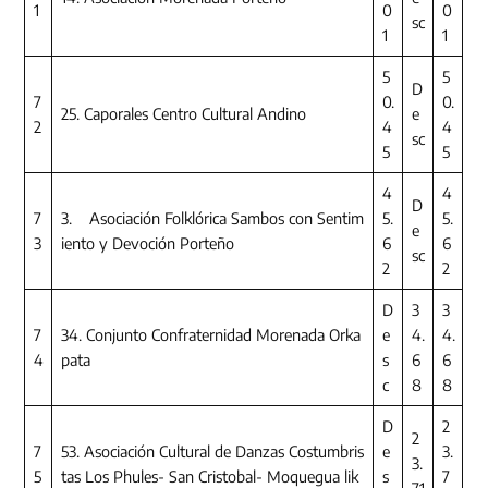
1
0
0
sc
1
1
5
5
D
7
0.
0.
25. Caporales Centro Cultural Andino
e
2
4
4
sc
5
5
4
4
D
7
3. Asociación Folklórica Sambos con Sentim
5.
5.
e
3
iento y Devoción Porteño
6
6
sc
2
2
D
3
3
7
34. Conjunto Confraternidad Morenada Orka
e
4.
4.
4
pata
s
6
6
c
8
8
D
2
2
7
53. Asociación Cultural de Danzas Costumbris
e
3.
3.
5
tas Los Phules- San Cristobal- Moquegua lik
s
7