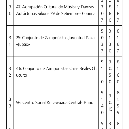
5
2
8
3
47. Agrupación Cultural de Música y Danzas
3.
8.
1.
0
Autóctonas Sikuris 29 de Setiembre- Conima
0
6
6
7
0
7
5
3
8
3
29. Conjunto de Zampoñistas Juventud Paxa
0.
1.
1.
1
«Jupax»
3
3
6
7
0
7
5
3
8
3
46. Conjunto de Zampoñistas Cajas Reales Ch
1.
0.
1.
2
ucuito
1
5
6
0
0
0
5
8
3
3
1.
1.
56. Centro Social Kullawuada Central- Puno
0.
3
4
5
15
0
5
5
3
8