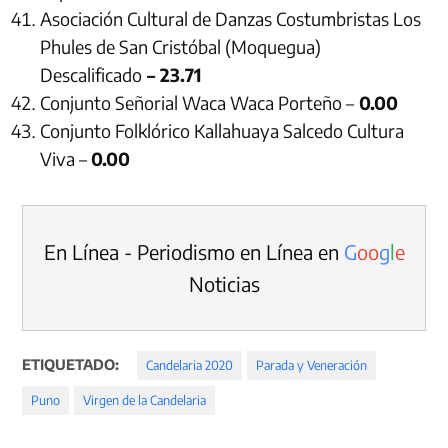
Asociación Cultural de Danzas Costumbristas Los
Phules de San Cristóbal (Moquegua)
Descalificado
– 23.71
Conjunto Señorial Waca Waca Porteño –
0.00
Conjunto Folklórico Kallahuaya Salcedo Cultura
Viva –
0.00
En Línea - Periodismo en Línea en
G
o
o
g
l
e
Noticias
ETIQUETADO:
Candelaria 2020
Parada y Veneración
Puno
Virgen de la Candelaria