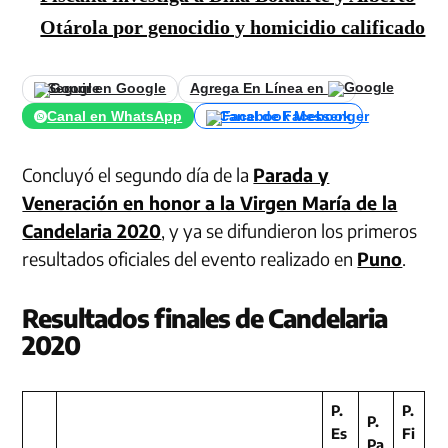
Otárola por genocidio y homicidio calificado
Seguir en Google
Agrega En Línea en
Canal en WhatsApp
Canal de Facebook
Concluyó el segundo día de la
Parada y
Veneración en honor a la Virgen María de la
Candelaria 2020
, y ya se difundieron los primeros
resultados oficiales del evento realizado en
Puno
.
Resultados finales de Candelaria
2020
P.
P.
P.
Es
Fi
Pa