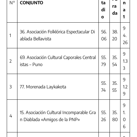
N°
CONJUNTO
ta
n
ra
di
a
da
o
1
9
36. Asociación Folklórica Espectacular Di
56.
38.
1
4.
ablada Bellavista
06
20
26
9
69. Asociación Cultural Caporales Central
55.
35.
2
1.3
istas – Puno
79
54
3
9
55.
35.
3
77. Morenada Laykakota
1.2
74
55
9
9
15. Asociación Cultural Incomparable Gra
55.
35.
1.
4
n Diablada «Amigos de la PNP»
26
80
0
6