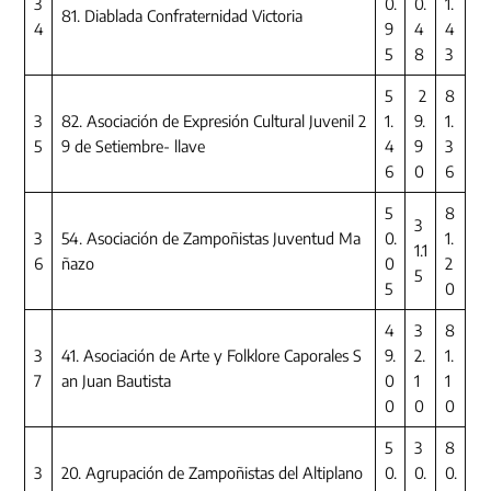
3
0.
0.
1.
81. Diablada Confraternidad Victoria
4
9
4
4
5
8
3
5
2
8
3
82. Asociación de Expresión Cultural Juvenil 2
1.
9.
1.
5
9 de Setiembre- llave
4
9
3
6
0
6
5
8
3
3
54. Asociación de Zampoñistas Juventud Ma
0.
1.
1.1
6
ñazo
0
2
5
5
0
4
3
8
3
41. Asociación de Arte y Folklore Caporales S
9.
2.
1.
7
an Juan Bautista
0
1
1
0
0
0
5
3
8
3
20. Agrupación de Zampoñistas del Altiplano
0.
0.
0.