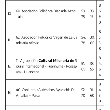
8
60. Asociación Folklórica Diablada Azog
53.
33.
6.
10
_uini
75
15
9
0
8
62. Asociación Folklórica Virgen de La Ca
54.
30.
5.
11
ndelaria Afovic
78
80
5
8
8
11. Agrupación
Cultural Milenaria de
S
51.
33.
4.
12
icuris Internacional «Huarihuma» Rosasp
09
55
6
ata – Huancane
4
8
40. Conjunto «Auténticos Ayarachis De
52.
31.
4.
13
Antalla» – Paica
70
60
3
0