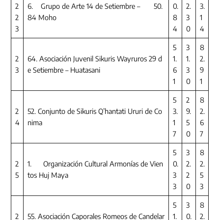
2
6. Grupo de Arte 14 de Setiembre – 50.
0.
2.
3.
2
84 Moho
8
3
1
3
4
0
4
5
3
8
2
64. Asociación Juvenil Sikuris Wayruros 29 d
1.
1.
2.
3
e Setiembre – Huatasani
6
3
9
1
0
1
5
2
8
2
52. Conjunto de Sikuris Q’hantati Ururi de Co
3.
9.
2.
4
nima
1
5
6
7
0
7
5
3
8
2
1. Organización Cultural Armonías de Vien
0.
2.
2.
5
tos Huj Maya
3
2
5
3
0
3
5
3
8
2
55. Asociación Caporales Romeos de Candelar
1.
0.
2.