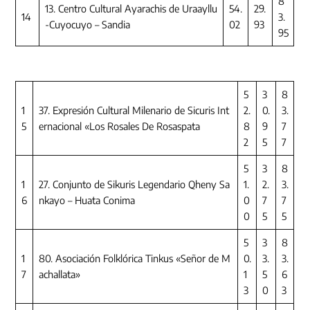
8
13. Centro Cultural Ayarachis de Uraayllu
54.
29.
14
3.
-Cuyocuyo – Sandia
02
93
95
5
3
8
1
37. Expresión Cultural Milenario de Sicuris Int
2.
0.
3.
5
ernacional «Los Rosales De Rosaspata
8
9
7
2
5
7
5
3
8
1
27. Conjunto de Sikuris Legendario Qheny Sa
1.
2.
3.
6
nkayo – Huata Conima
0
7
7
0
5
5
5
3
8
1
80. Asociación Folklórica Tinkus «Señor de M
0.
3.
3.
7
achallata»
1
5
6
3
0
3