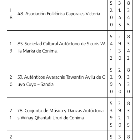
5
3
8
1
2.
1.
3.
48. Asociación Folklórica Caporales Victoria
8
0
4
4
0
5
5
5
2
8
1
85. Sociedad Cultural Autóctono de Sicuris W
4.
9.
3.
9
ila Marka de Conima.
1
3
4
2
0
2
5
2
8
2
59. Auténticos Ayarachis Tawantin Ayllu de C
3.
9.
3.
0
uyo Cuyo – Sandia
9
4
3
0
0
0
5
2
8
2
78. Conjunto de Música y Danzas Autóctona
3.
9.
3.
1
s Wiñay Qhantati Ururi de Conima
9
2
1
5
0
5
2
5
3
8