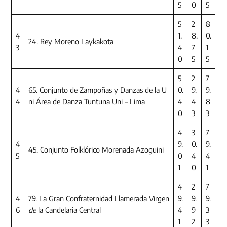
5
0
5
5
2
8
4
1.
8.
0.
24. Rey Moreno Laykakota
3
4
7
1
0
5
5
5
2
7
4
65. Conjunto de Zampoñas y Danzas de la U
0.
9.
9.
4
ni Área de Danza Tuntuna Uni – Lima
4
4
8
0
3
3
4
3
7
4
9.
0.
9.
45. Conjunto Folklórico Morenada Azoguini
5
0
4
4
1
0
1
4
2
7
4
79. La Gran Confraternidad Llamerada Virgen
9.
9.
9.
6
de
la Candelaria Central
4
9
3
1
2
3