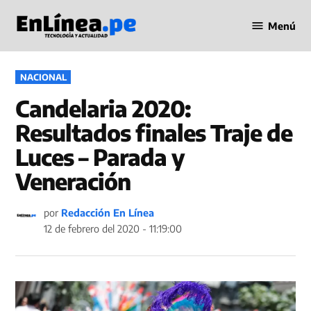
Saltar
Menú
al
Periodismo
contenido
en Línea
PUBLICADO
NACIONAL
EN
Candelaria 2020:
Resultados finales Traje de
Luces – Parada y
Veneración
por
Redacción En Línea
12 de febrero del 2020 - 11:19:00