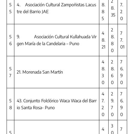
2
5
4. Asociación Cultural Zampoñistas Lacus
8.
7.
8.
5
tre del Barrio JAE
8
2
35
5
0
2
4
7
5
9. Asociación Cultural Kullahuada Vir
8.
8.
7.
6
gen María de la Candelaria – Puno
8
21
01
0
4
2
7
5
8.
8.
6.
21. Morenada San Martín
7
3
6
9
0
0
0
4
2
7
5
43. Conjunto Folclórico Waca Waca del Barr
7.
9.
6.
8
io Santa Rosa- Puno
2
7
9
0
0
0
3
4
7
5
0.