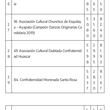
6
ia
8
6
5
5
5
0
5
3
8
18. Asociación Cultural Chunchos de Esquilay
2
0.
1.
2.
a – Ayapata (Campeón Danzas Originarias Ca
7
8
6
4
ndelaria 2019)
0
0
0
5
2
8
2
49. Asociación Cultural Diablada Confraternid
1.
9.
1.
8
ad Huascar
9
9
9
8
5
3
5
2
8
2
3.
8.
1.
84. Confraternidad Morenada Santa Rosa
9
3
3
6
7
0
7