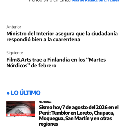
Navegación
de
Anterior
Ministro del Interior asegura que la ciudadanía
entradas
respondió bien a la cuarentena
Siguiente
Film&Arts trae a Finlandia en los “Martes
Nórdicos” de febrero
● LO ÚLTIMO
NACIONAL
Sismo hoy 7 de agosto del 2026 en el
Perú: Temblor en Loreto, Chupaca,
Moquegua, San Martín y en otras
regiones