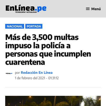
Saltar
Menú
al
Periodismo
contenido
en Línea
PUBLICADO
NACIONAL
PORTADA
EN
Más de 3,500 multas
impuso la policía a
personas que incumplen
cuarentena
por
Redacción En Línea
1 de febrero del 2021 - 01:31:12