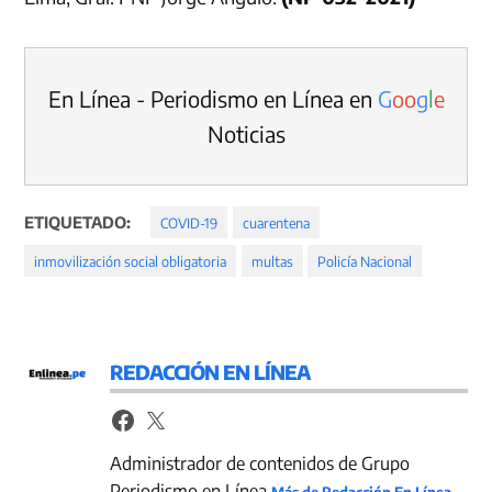
En Línea - Periodismo en Línea en
G
o
o
g
l
e
Noticias
ETIQUETADO:
COVID-19
cuarentena
inmovilización social obligatoria
multas
Policía Nacional
REDACCIÓN EN LÍNEA
Administrador de contenidos de Grupo
Periodismo en Línea
Más de Redacción En Línea