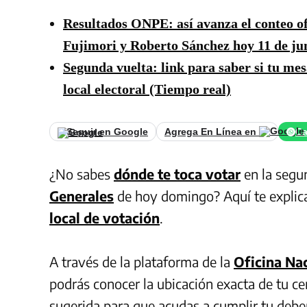
Resultados ONPE: así avanza el conteo of
Fujimori y Roberto Sánchez hoy 11 de ju
Segunda vuelta: link para saber si tu mesa
local electoral (Tiempo real)
Seguir en Google
Agrega En Línea en
Ca
¿No sabes
dónde te toca votar
en la segun
Generales
de hoy domingo? Aquí te expli
local de votación
.
A través de la plataforma de la
Oficina Na
podrás conocer la ubicación exacta de tu c
sugerida para que acudas a cumplir tu debe