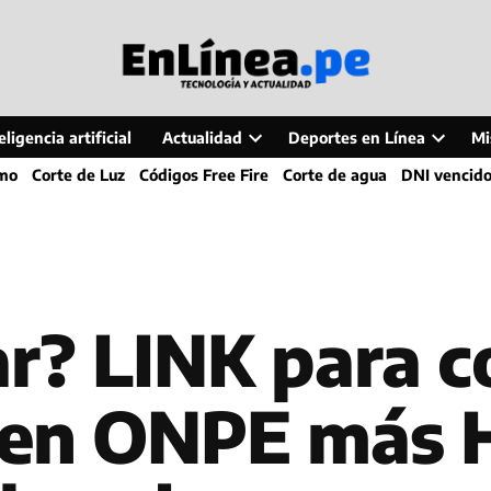
ligencia artificial
Actualidad
Deportes en Línea
Mi
Open
Open
smo
Corte de Luz
Códigos Free Fire
Corte de agua
DNI vencid
dropdown
dropdo
menu
menu
r? LINK para co
n en ONPE más