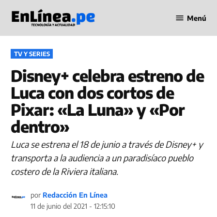
Saltar
Menú
al
Periodismo
contenido
en Línea
PUBLICADO
TV Y SERIES
EN
Disney+ celebra estreno de
Luca con dos cortos de
Pixar: «La Luna» y «Por
dentro»
Luca se estrena el 18 de junio a través de Disney+ y
transporta a la audiencia a un paradisíaco pueblo
costero de la Riviera italiana.
por
Redacción En Línea
11 de junio del 2021 - 12:15:10