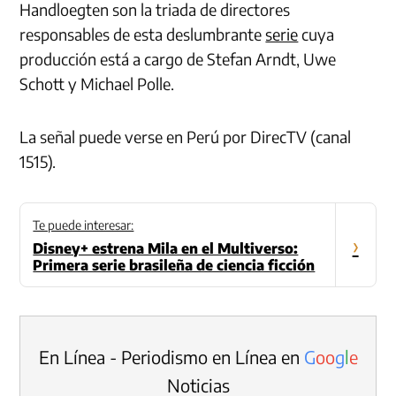
Handloegten son la triada de directores
responsables de esta deslumbrante
serie
cuya
producción está a cargo de Stefan Arndt, Uwe
Schott y Michael Polle.
La señal puede verse en Perú por DirecTV (canal
1515).
Te puede interesar:
›
Disney+ estrena Mila en el Multiverso:
Primera serie brasileña de ciencia ficción
En Línea - Periodismo en Línea en
G
o
o
g
l
e
Noticias