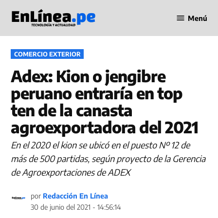
Saltar
Menú
al
Periodismo
contenido
en Línea
PUBLICADO
COMERCIO EXTERIOR
EN
Adex: Kion o jengibre
peruano entraría en top
ten de la canasta
agroexportadora del 2021
En el 2020 el kion se ubicó en el puesto Nº 12 de
más de 500 partidas, según proyecto de la Gerencia
de Agroexportaciones de ADEX
por
Redacción En Línea
30 de junio del 2021 - 14:56:14