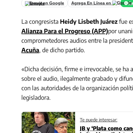
Seguir en Google
Agrega En Línea en
Ca
La congresista
Heidy Lisbeth Juárez
fue e
Alianza Para el Progreso (APP)
por unani
comprometedores audios entre la presiden
Acuña
, de dicho partido.
«Dicha decisión, firme e irrevocable, se ha
sobre el audio, ilegalmente grabado y difu
con las autoridades de la organización políti
legisladora.
Te puede interesar:
JB y ‘Plata como can