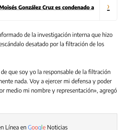
›
Moisés González Cruz es condenado a
nformado de la investigación interna que hizo
 escándalo desatado por la filtración de los
e que soy yo la responsable de la filtración
mente nada. Voy a ejercer mi defensa y poder
 por medio mi nombre y representación», agregó
en Línea en
G
o
o
g
l
e
Noticias