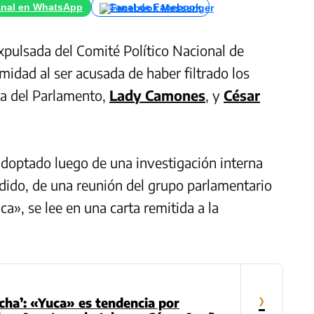
nal en WhatsApp
Canal de Facebook
xpulsada del Comité Político Nacional de
midad al ser acusada de haber filtrado los
ta del Parlamento,
Lady Camones
, y
César
 adoptado luego de una investigación interna
ndido, de una reunión del grupo parlamentario
ca», se lee en una carta remitida a la
›
cha’: «Yuca» es tendencia por