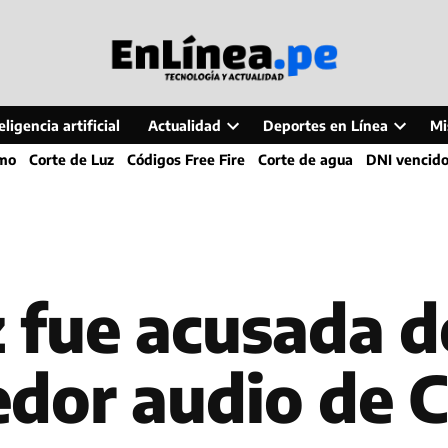
ligencia artificial
Actualidad
Deportes en Línea
Mi
Open
Open
smo
Corte de Luz
Códigos Free Fire
Corte de agua
DNI vencid
dropdown
dropdo
menu
menu
 fue acusada de
or audio de C