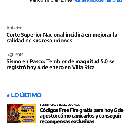
Más de Redacción En Línea
Navegación
de
Anterior
Corte Superior Nacional incidirá en mejorar la
entradas
calidad de sus resoluciones
Siguiente
Sismo en Pasco: Temblor de magnitud 5.0 se
registró hoy 4 de enero en Villa Rica
● LO ÚLTIMO
TENDENCIAS Y REDES SOCIALES
Códigos Free Fire gratis para hoy 6 de
agosto: cómo canjearlos y conseguir
recompensas exclusivas