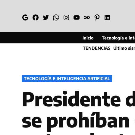
Saltar
al
Google
Facebook
Twitter
Whatsapp
Instagram
YouTube
Web
Pinterest
Linkedin
contenido
Inicio
Tecnología e inte
TENDENCIAS
Último si
PUBLICADO
TECNOLOGÍA E INTELIGENCIA ARTIFICIAL
EN
Presidente 
se prohíban