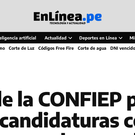
ligencia artificial
Actualidad
Deportes en Línea
Mi
Open
Open
smo
Corte de Luz
Códigos Free Fire
Corte de agua
DNI vencid
dropdown
dropdo
menu
menu
de la CONFIEP 
 candidaturas 