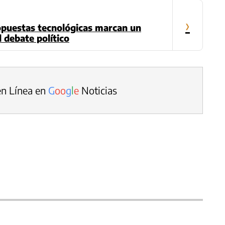
›
opuestas tecnológicas marcan un
 debate político
en Línea en
G
o
o
g
l
e
Noticias