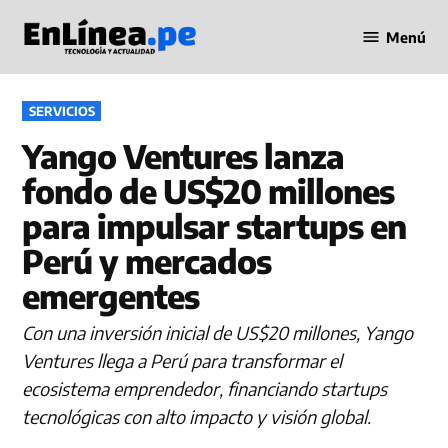
Saltar
Menú
al
Periodismo
contenido
en Línea
PUBLICADO
SERVICIOS
EN
Yango Ventures lanza
fondo de US$20 millones
para impulsar startups en
Perú y mercados
emergentes
Con una inversión inicial de US$20 millones, Yango
Ventures llega a Perú para transformar el
ecosistema emprendedor, financiando startups
tecnológicas con alto impacto y visión global.