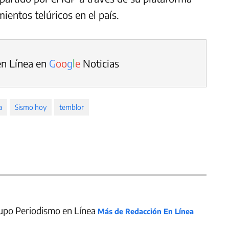
ientos telúricos en el país.
en Línea en
G
o
o
g
l
e
Noticias
a
Sismo hoy
temblor
upo Periodismo en Línea
Más de Redacción En Línea