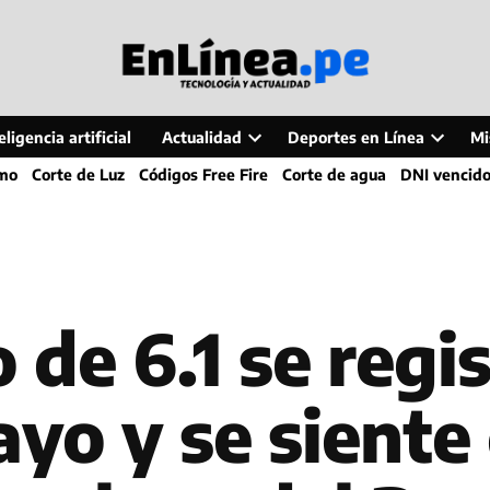
ligencia artificial
Actualidad
Deportes en Línea
Mi
Open
Open
smo
Corte de Luz
Códigos Free Fire
Corte de agua
DNI vencid
dropdown
dropdo
menu
menu
 de 6.1 se regis
yo y se siente