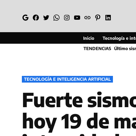
Saltar
al
Google
Facebook
Twitter
Whatsapp
Instagram
YouTube
Web
Pinterest
Linkedin
contenido
Inicio
Tecnología e inte
TENDENCIAS
Último si
PUBLICADO
TECNOLOGÍA E INTELIGENCIA ARTIFICIAL
EN
Fuerte sismo
hoy 19 de ma