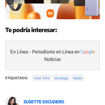
Te podría interesar:
En Línea - Periodismo en Línea en
G
o
o
g
l
e
Noticias
ETIQUETADO:
Lima - Perú
tecnología
Xiaomi
ZUSETTE ESCUDERO