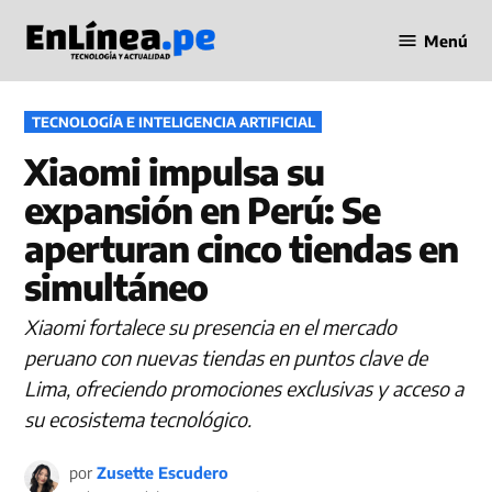
Saltar
Menú
al
Periodismo
contenido
en Línea
PUBLICADO
TECNOLOGÍA E INTELIGENCIA ARTIFICIAL
EN
Xiaomi impulsa su
expansión en Perú: Se
aperturan cinco tiendas en
simultáneo
Xiaomi fortalece su presencia en el mercado
peruano con nuevas tiendas en puntos clave de
Lima, ofreciendo promociones exclusivas y acceso a
su ecosistema tecnológico.
por
Zusette Escudero