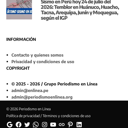
Sismo en Perú hoy 24 de julio del
2026: Temblor en Huánuco, Huacho,
Tacna, Arequipa, Junín y Moquegua,
según el IGP
INFORMACIÓN
Contacto y quienes somos
Privacidad y condiciones de uso
COPYRIGHT
© 2025 - 2026 / Grupo Periodismo en Línea
admin@enlinea.pe
admin@periodismoenlinea.org
© 2026 Periodismo en Línea
Política de privacidad / Términos y condiciones de uso
Google
Facebook
Twitter
Whatsapp
Instagram
YouTube
Web
Pinterest
Linkedin