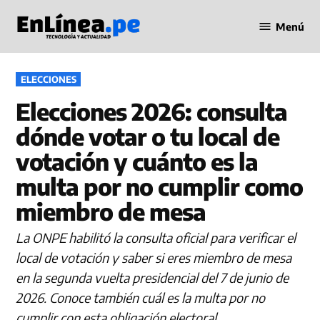
Saltar
Menú
al
Periodismo
contenido
en Línea
PUBLICADO
ELECCIONES
EN
Elecciones 2026: consulta
dónde votar o tu local de
votación y cuánto es la
multa por no cumplir como
miembro de mesa
La ONPE habilitó la consulta oficial para verificar el
local de votación y saber si eres miembro de mesa
en la segunda vuelta presidencial del 7 de junio de
2026. Conoce también cuál es la multa por no
cumplir con esta obligación electoral.