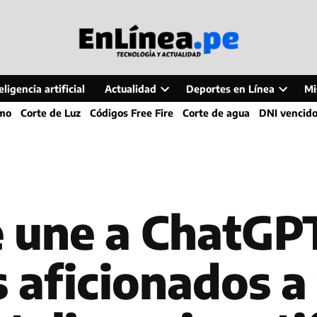
ligencia artificial
Actualidad
Deportes en Línea
Mi
Open
Open
smo
Corte de Luz
Códigos Free Fire
Corte de agua
DNI vencid
dropdown
dropdo
menu
menu
e une a ChatGP
s aficionados a 