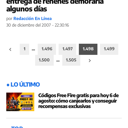
entrega de rehenes demoraría
algunos días
por
Redacción En Línea
30 de diciembre del 2007 - 22:30:16
Paginación
1
…
1.496
1.497
1.498
1.499
de
1.500
…
1.505
entradas
● LO ÚLTIMO
Códigos Free Fire gratis para hoy 6 de
agosto: cómo canjearlos y conseguir
recompensas exclusivas