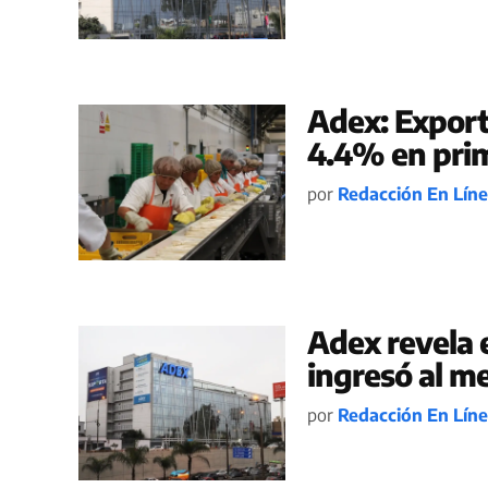
Adex: Export
4.4% en prim
por
Redacción En Lín
Adex revela 
ingresó al m
por
Redacción En Lín