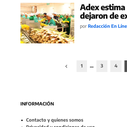
Adex estima
dejaron de e
por
Redacción En Lín
Paginación
1
…
3
4
de
entradas
INFORMACIÓN
Contacto y quienes somos
Privacidad y condiciones de uso