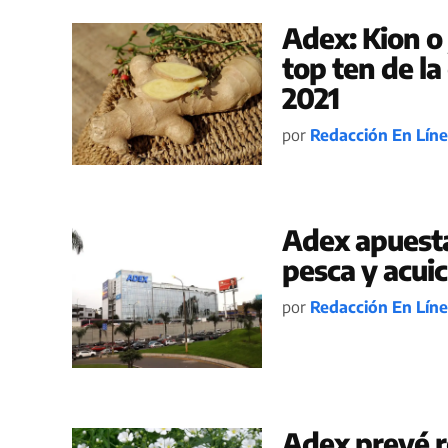
Adex: Kion o
top ten de l
2021
por
Redacción En Lín
Adex apuest
pesca y acuic
por
Redacción En Lín
Adex prevé r