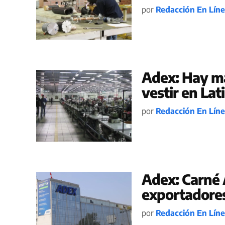
por
Redacción En Lín
Adex: Hay m
vestir en La
por
Redacción En Lín
Adex: Carné 
exportadore
por
Redacción En Lín