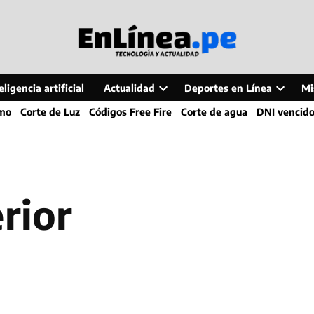
ligencia artificial
Actualidad
Deportes en Línea
Mi
Open
Open
smo
Corte de Luz
Códigos Free Fire
Corte de agua
DNI vencid
dropdown
dropdo
menu
menu
rior