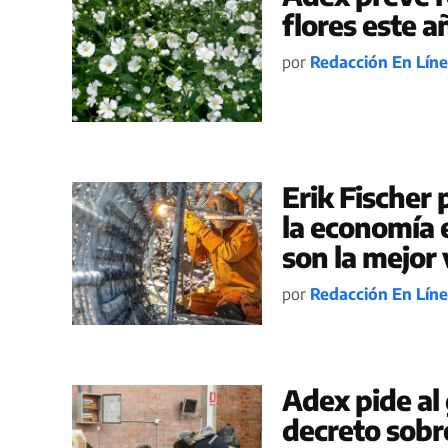
flores este a
por
Redacción En Lín
Erik Fischer
la economía 
son la mejor 
por
Redacción En Lín
Adex pide al
decreto sob