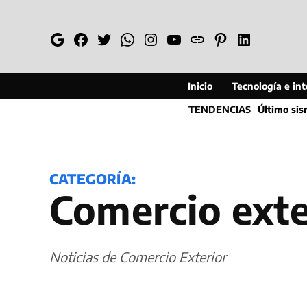
Saltar
al
Google
Facebook
Twitter
Whatsapp
Instagram
YouTube
Web
Pinterest
Linkedin
contenido
Inicio
Tecnología e inte
TENDENCIAS
Último si
CATEGORÍA:
Comercio exte
Noticias de Comercio Exterior