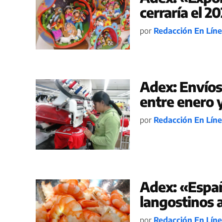
cerraría el 2
por
Redacción En Lín
Adex: Envíos
entre enero y
por
Redacción En Lín
Adex: «Españ
langostinos 
por
Redacción En Lín