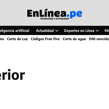
ligencia artificial
Actualidad
Deportes en Línea
Mi
Open
Open
smo
Corte de Luz
Códigos Free Fire
Corte de agua
DNI vencid
dropdown
dropdo
menu
menu
rior