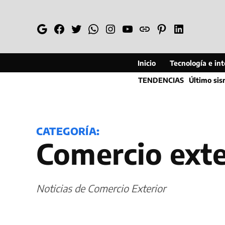
Saltar
al
Google
Facebook
Twitter
Whatsapp
Instagram
YouTube
Web
Pinterest
Linkedin
contenido
Inicio
Tecnología e inte
TENDENCIAS
Último si
CATEGORÍA:
Comercio exte
Noticias de Comercio Exterior