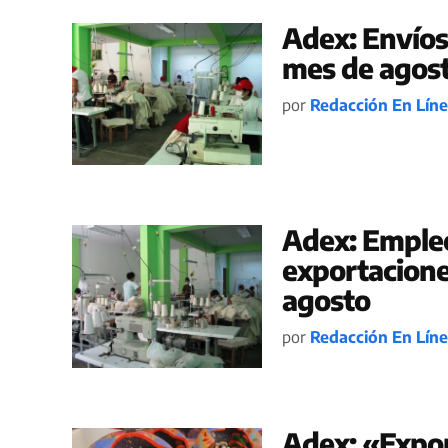
Adex: Envíos 
mes de agos
por
Redacción En Lín
Adex: Empleo
exportacione
agosto
por
Redacción En Lín
Adex: «Expor