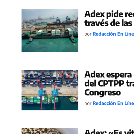
Adex pide re
través de la
por
Redacción En Lín
Adex espera 
del CPTPP tr
Congreso
por
Redacción En Lín
Adex: «Es vi