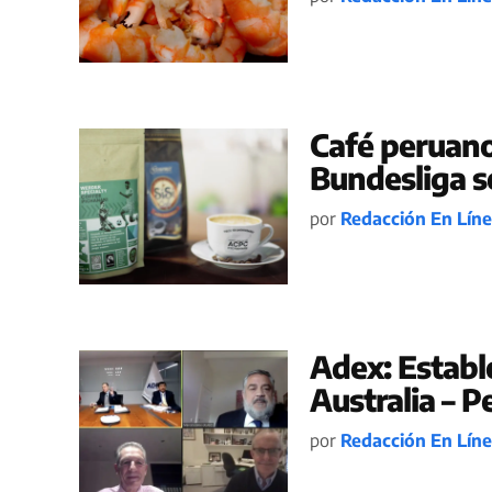
Café peruano
Bundesliga s
por
Redacción En Lín
Adex: Establ
Australia – P
por
Redacción En Lín