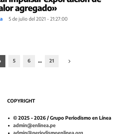
alor agregado»
ea
5 de julio del 2021 - 21:27:00
4
5
6
…
21
COPYRIGHT
© 2025 - 2026 / Grupo Periodismo en Línea
admin@enlinea.pe
admin@periodismoenlinea.org