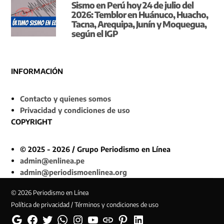
Sismo en Perú hoy 24 de julio del
2026: Temblor en Huánuco, Huacho,
Tacna, Arequipa, Junín y Moquegua,
según el IGP
INFORMACIÓN
Contacto y quienes somos
Privacidad y condiciones de uso
COPYRIGHT
© 2025 - 2026 / Grupo Periodismo en Línea
admin@enlinea.pe
admin@periodismoenlinea.org
© 2026 Periodismo en Línea
Política de privacidad / Términos y condiciones de uso
Google
Facebook
Twitter
Whatsapp
Instagram
YouTube
Web
Pinterest
Linkedin