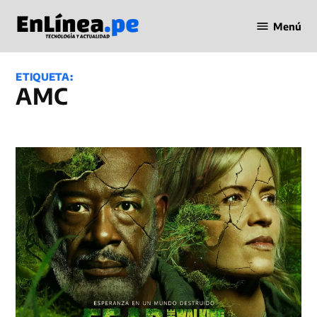
Saltar
Menú
al
Periodismo
contenido
en Línea
ETIQUETA:
AMC