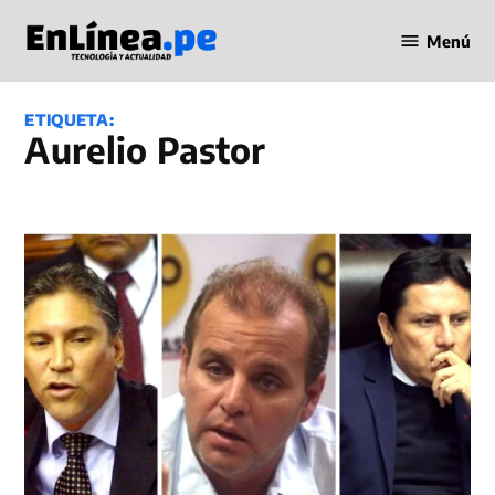
Saltar
Menú
al
Periodismo
contenido
en Línea
ETIQUETA:
Aurelio Pastor