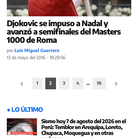
Djokovic se impuso a Nadal y
avanzó a semifinales del Masters
1000 de Roma
por
Luis Miguel Guerrero
13 de mayo del 2016 - 18:28:56
Paginación
1
2
3
4
…
18
de
entradas
● LO ÚLTIMO
Sismo hoy 7 de agosto del 2026 en el
Perú: Temblor en Arequipa, Loreto,
Chupaca, Moquegua y en otras