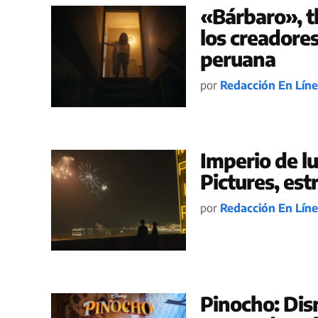
«Bárbaro», th
los creadores 
peruana
por
Redacción En Lín
Imperio de lu
Pictures, est
por
Redacción En Lín
Pinocho: Dis