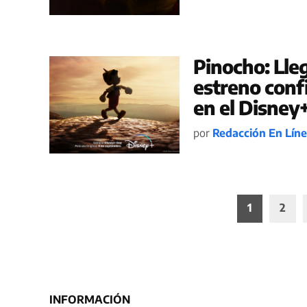
Pinocho: Lleg
estreno conf
en el Disney
por
Redacción En Lín
Paginación
1
2
de
entradas
INFORMACIÓN