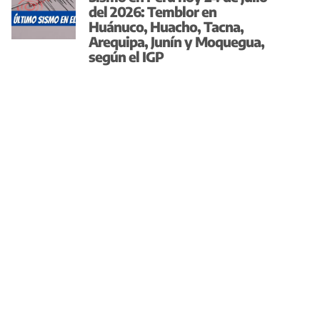
del 2026: Temblor en
Huánuco, Huacho, Tacna,
Arequipa, Junín y Moquegua,
según el IGP