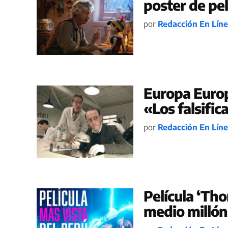
poster de pel
por
Redacción En Lín
Europa Europ
«Los falsifi
por
Redacción En Lín
Película ‘Tho
medio millón