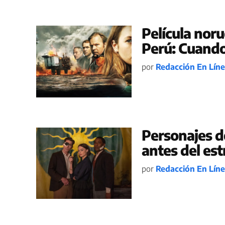
Película nor
Perú: Cuando
por
Redacción En Lín
Personajes d
antes del es
por
Redacción En Lín