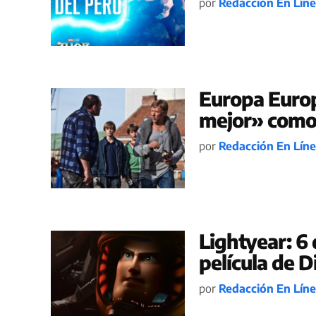
por
Redacción En Lín
Europa Euro
mejor» como 
por
Redacción En Lín
Lightyear: 6 
película de D
por
Redacción En Lín