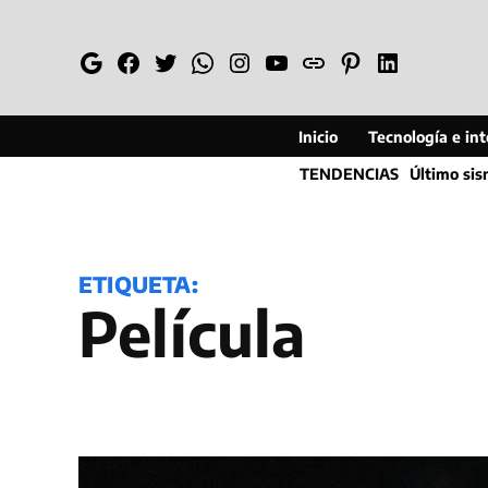
Saltar
al
Google
Facebook
Twitter
Whatsapp
Instagram
YouTube
Web
Pinterest
Linkedin
contenido
Inicio
Tecnología e inte
TENDENCIAS
Último si
ETIQUETA:
película