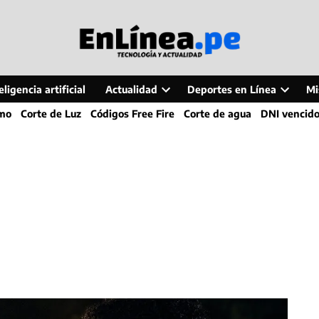
ligencia artificial
Actualidad
Deportes en Línea
Mi
Open
Open
smo
Corte de Luz
Códigos Free Fire
Corte de agua
DNI vencid
dropdown
dropdo
menu
menu