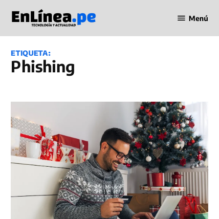
Saltar
Menú
al
Periodismo
contenido
en Línea
ETIQUETA:
Phishing