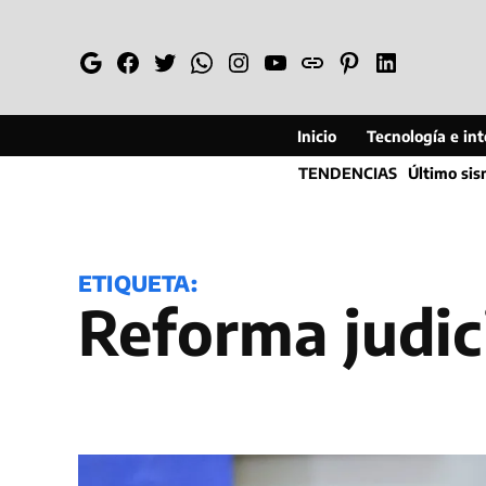
Saltar
al
Google
Facebook
Twitter
Whatsapp
Instagram
YouTube
Web
Pinterest
Linkedin
contenido
Inicio
Tecnología e inte
TENDENCIAS
Último si
ETIQUETA:
reforma judic