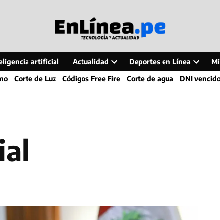
ligencia artificial
Actualidad
Deportes en Línea
Mi
Open
Open
smo
Corte de Luz
Códigos Free Fire
Corte de agua
DNI vencid
dropdown
dropdo
menu
menu
ial