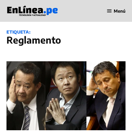
Saltar
Menú
al
Periodismo
contenido
en Línea
ETIQUETA:
reglamento