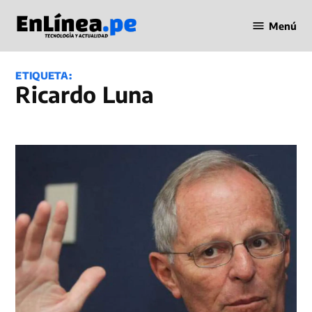
Saltar
Menú
al
Periodismo
contenido
en Línea
ETIQUETA:
Ricardo Luna