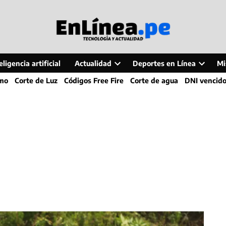
ligencia artificial
Actualidad
Deportes en Línea
Mi
Open
Open
smo
Corte de Luz
Códigos Free Fire
Corte de agua
DNI vencid
dropdown
dropdo
menu
menu