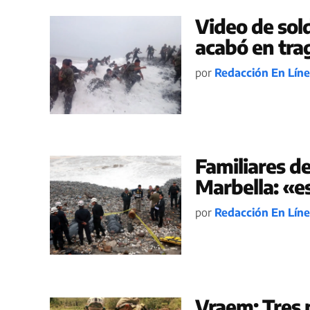
Video de sol
acabó en tra
por
Redacción En Lín
Familiares de
Marbella: «e
por
Redacción En Lín
Vraem: Tres m