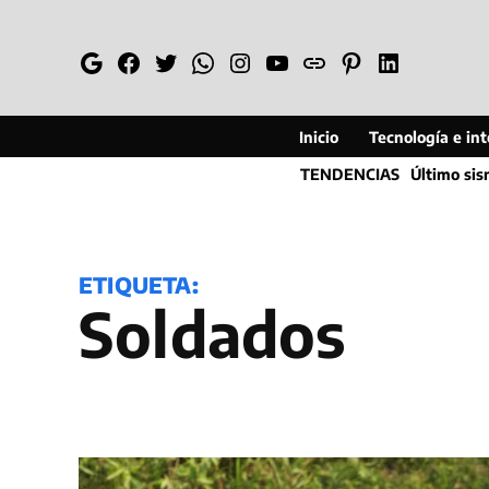
Saltar
al
Google
Facebook
Twitter
Whatsapp
Instagram
YouTube
Web
Pinterest
Linkedin
contenido
Inicio
Tecnología e inte
TENDENCIAS
Último si
ETIQUETA:
Soldados