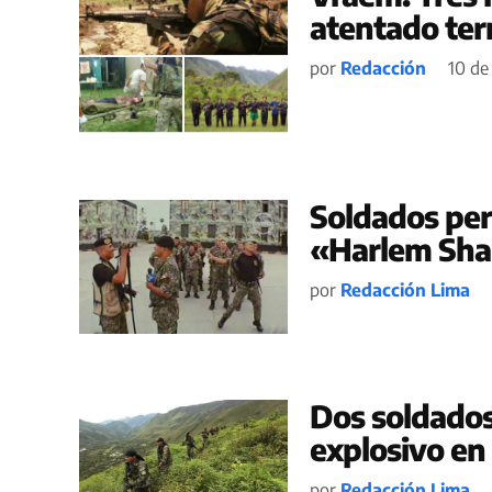
atentado ter
por
Redacción
10 de 
Soldados per
«Harlem Sha
por
Redacción Lima
Dos soldados
explosivo en
por
Redacción Lima