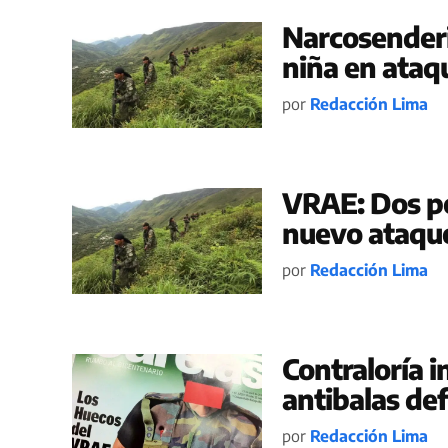
Narcosenderi
niña en ataqu
por
Redacción Lima
VRAE: Dos po
nuevo ataque
por
Redacción Lima
Contraloría 
antibalas de
por
Redacción Lima