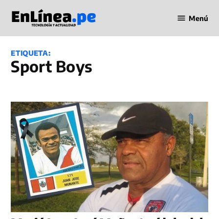
Saltar
Menú
al
Periodismo
contenido
en Línea
ETIQUETA:
Sport Boys