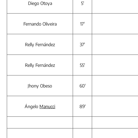
Diego Otoya
5′
Fernando Oliveira
17′
Relly Fernández
37′
Relly Fernández
55′
Jhony Obeso
60′
Ángelo
Manucci
89′