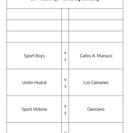
v
Sport Boys
Carlos A. Manucci
s
v
Unión Huaral
Los Caimanes
s
v
Sport Victoria
Cienciano
s
v