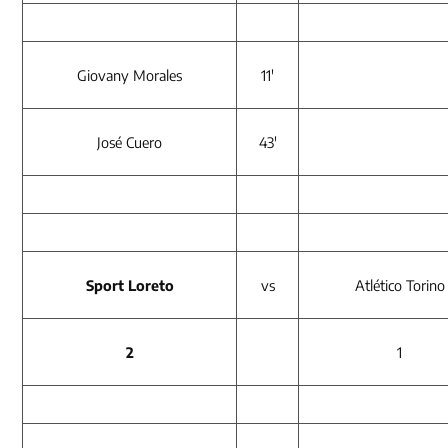
Giovany Morales
11′
José Cuero
43′
Sport Loreto
vs
Atlético Torino
2
1