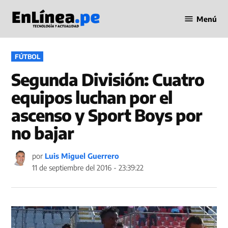
Saltar
Menú
al
Periodismo
contenido
en Línea
PUBLICADO
FÚTBOL
EN
Segunda División: Cuatro
equipos luchan por el
ascenso y Sport Boys por
no bajar
por
Luis Miguel Guerrero
11 de septiembre del 2016 - 23:39:22