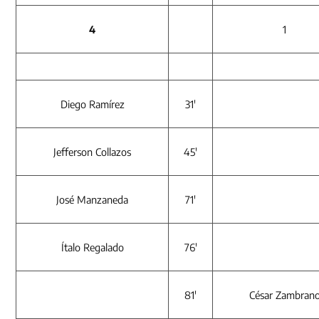
4
1
Diego Ramírez
31′
Jefferson Collazos
45′
José Manzaneda
71′
Ítalo Regalado
76′
81′
César Zambran