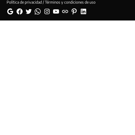
Política de privacidad / Términos y condiciones de uso
Google
Facebook
Twitter
Whatsapp
Instagram
YouTube
Web
Pinterest
Linkedin