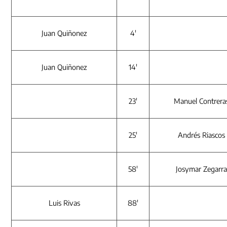
Juan Quiñonez
4′
Juan Quiñonez
14′
23′
Manuel Contrera
25′
Andrés Riascos
58′
Josymar Zegarr
Luis Rivas
88′