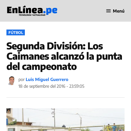
Saltar
Menú
al
Periodismo
contenido
en Línea
PUBLICADO
FÚTBOL
EN
Segunda División: Los
Caimanes alcanzó la punta
del campeonato
por
Luis Miguel Guerrero
18 de septiembre del 2016 - 23:59:05