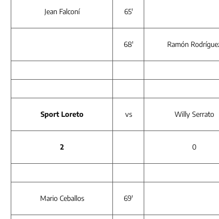
Jean Falconí
65′
68′
Ramón Rodrígue
Sport Loreto
vs
Willy Serrato
2
0
Mario Ceballos
69′