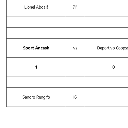
Lionel Abdalá
71′
Sport Áncash
vs
Deportivo Coops
1
0
Sandro Rengifo
16′