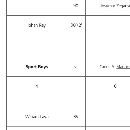
90′
Josymar Zegarr
Johan Rey
90’+2′
Sport Boys
vs
Carlos A.
Manucc
1
0
William Laya
35′