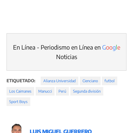
En Línea - Periodismo en Línea en
G
o
o
g
l
e
Noticias
ETIQUETADO:
Alianza Universidad
Cienciano
futbol
Los Caimanes
Manucci
Perú
Segunda división
Sport Boys
LUIS MIGUEL GUERRERO