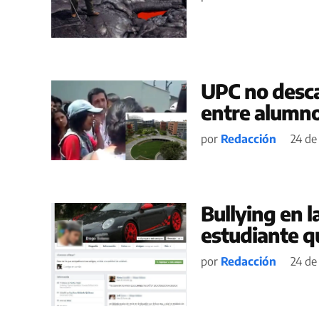
UPC no desca
entre alumno
por
Redacción
24 de
Bullying en 
estudiante q
por
Redacción
24 de