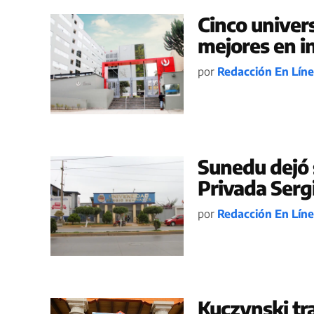
Cinco univer
mejores en i
por
Redacción En Lín
Sunedu dejó s
Privada Serg
por
Redacción En Lín
Kuczynski tra