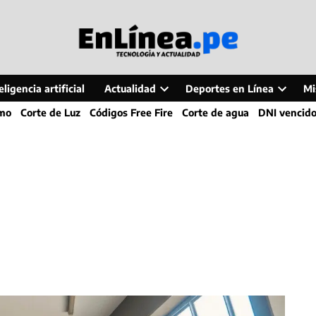
ligencia artificial
Actualidad
Deportes en Línea
Mi
Open
Open
smo
Corte de Luz
Códigos Free Fire
Corte de agua
DNI vencid
dropdown
dropdo
menu
menu