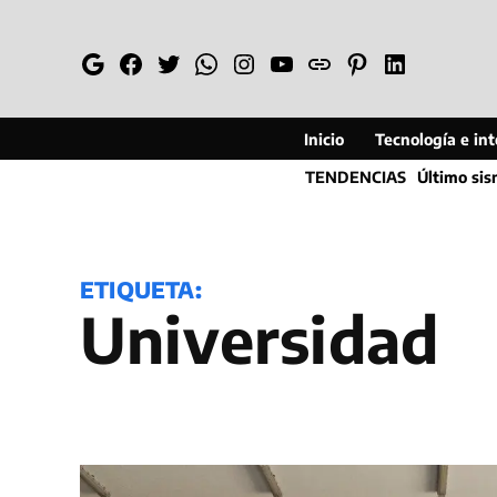
Saltar
al
Google
Facebook
Twitter
Whatsapp
Instagram
YouTube
Web
Pinterest
Linkedin
contenido
Inicio
Tecnología e inte
TENDENCIAS
Último si
ETIQUETA:
Universidad