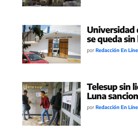
Universidad 
se queda sin
por
Redacción En Lín
Telesup sin l
Luna sancio
por
Redacción En Lín