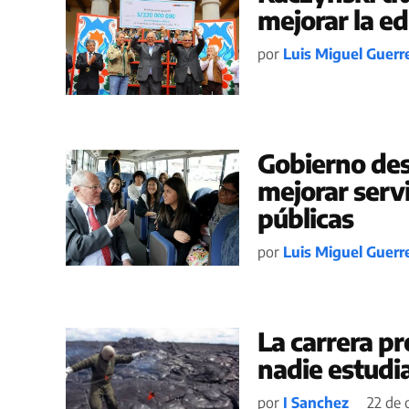
mejorar la ed
por
Luis Miguel Guerr
Gobierno dest
mejorar serv
públicas
por
Luis Miguel Guerr
La carrera p
nadie estudi
por
I Sanchez
22 de 