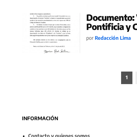
Documento: V
Pontificia y 
por
Redacción Lima
Paginación
1
de
entradas
INFORMACIÓN
Contacto y quienes somos