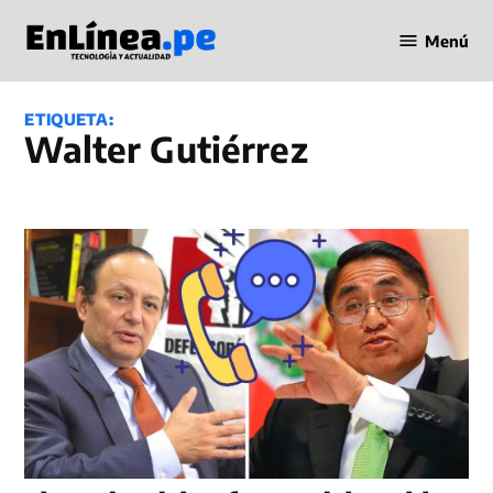
Saltar
Menú
al
Periodismo
contenido
en Línea
ETIQUETA:
Walter Gutiérrez