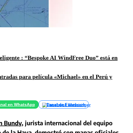
teligente : “Bespoke AI WindFree Duo” está en
ntradas para película «Michael» en el Perú y
nal en WhatsApp
Canal de Facebook
n Bundy
, jurista internacional del equipo
e de la Haya
,
demostró con mapas oficiales