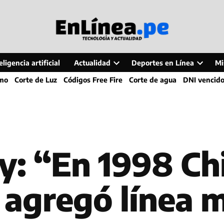
ligencia artificial
Actualidad
Deportes en Línea
Mi
Open
Open
smo
Corte de Luz
Códigos Free Fire
Corte de agua
DNI vencid
dropdown
dropdo
menu
menu
y: “En 1998 Ch
 agregó línea 