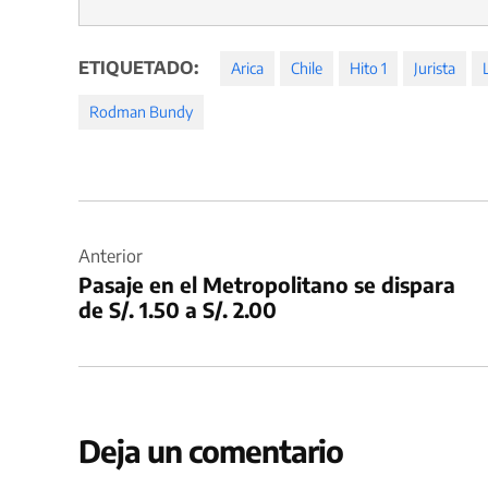
ETIQUETADO:
Arica
Chile
Hito 1
Jurista
Rodman Bundy
Navegación
de
Anterior
Pasaje en el Metropolitano se dispara
entradas
de S/. 1.50 a S/. 2.00
Deja un comentario