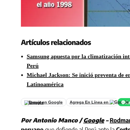
Artículos relacionados
Samsung apuesta por la climatización in
Perú
Michael Jackson: Se inició preventa de e
Latinoamérica
Seguir en Google
Agrega En Línea en
Ca
Por Antonio Manco /
Google
–
Rodma
peruano
que defiende al Perú ante la
Cort