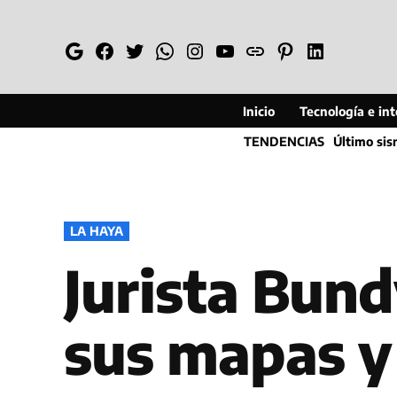
Saltar
al
Google
Facebook
Twitter
Whatsapp
Instagram
YouTube
Web
Pinterest
Linkedin
contenido
Inicio
Tecnología e inte
TENDENCIAS
Último si
PUBLICADO
LA HAYA
EN
Jurista Bund
sus mapas y