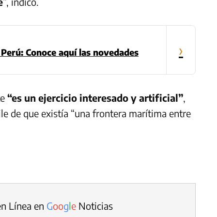
e
”, indicó.
›
Perú: Conoce aquí las novedades
te
“es un ejercicio interesado y artificial”
,
le de que existía “una frontera marítima entre
en Línea en
G
o
o
g
l
e
Noticias