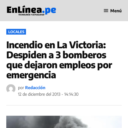
Saltar
Menú
al
Periodismo
contenido
en Línea
PUBLICADO
LOCALES
EN
Incendio en La Victoria:
Despiden a 3 bomberos
que dejaron empleos por
emergencia
por
Redacción
12 de diciembre del 2013 - 14:14:30