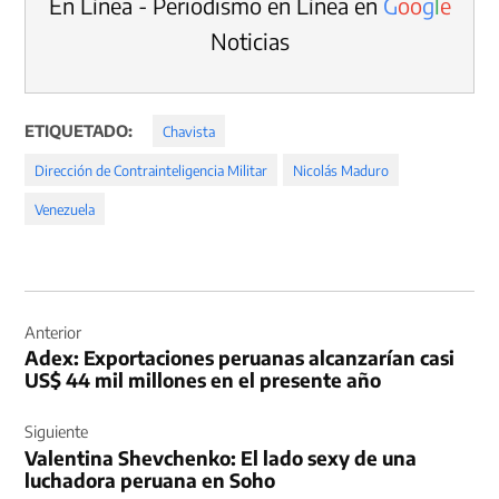
En Línea - Periodismo en Línea en
G
o
o
g
l
e
Noticias
ETIQUETADO:
Chavista
Dirección de Contrainteligencia Militar
Nicolás Maduro
Venezuela
Navegación
de
Anterior
Adex: Exportaciones peruanas alcanzarían casi
entradas
US$ 44 mil millones en el presente año
Siguiente
Valentina Shevchenko: El lado sexy de una
luchadora peruana en Soho