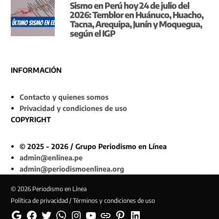
Sismo en Perú hoy 24 de julio del
2026: Temblor en Huánuco, Huacho,
Tacna, Arequipa, Junín y Moquegua,
según el IGP
INFORMACIÓN
Contacto y quienes somos
Privacidad y condiciones de uso
COPYRIGHT
© 2025 - 2026 / Grupo Periodismo en Línea
admin@enlinea.pe
admin@periodismoenlinea.org
© 2026 Periodismo en Línea
Política de privacidad / Términos y condiciones de uso
Google
Facebook
Twitter
Whatsapp
Instagram
YouTube
Web
Pinterest
Linkedin