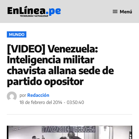
Saltar
Menú
al
Periodismo
contenido
en Línea
PUBLICADO
MUNDO
EN
[VIDEO] Venezuela:
Inteligencia militar
chavista allana sede de
partido opositor
por
Redacción
18 de febrero del 2014 - 03:50:40