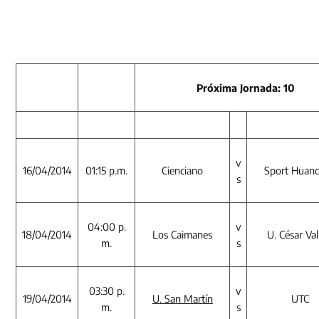
Próxima Jornada: 10
v
16/04/2014
01:15 p.m.
Cienciano
Sport Huan
s
04:00 p.
v
18/04/2014
Los Caimanes
U. César Val
m.
s
03:30 p.
v
19/04/2014
U. San Martín
UTC
m.
s