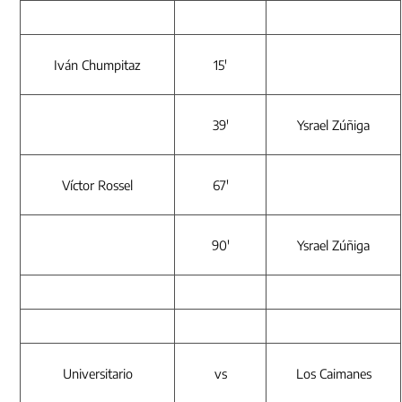
i
e
r
n
Iván Chumpitaz
15′
o:
p
r
39′
Ysrael Zúñiga
e
s
i
d
Víctor Rossel
67′
e
n
t
e
90′
Ysrael Zúñiga
J
o
s
é
J
e
r
Universitario
vs
Los Caimanes
í
l