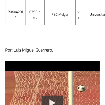
20/04/201
03:30 p.
v
FBC Melgar
Universita
4
m.
s
Por: Luis Miguel Guerrero.