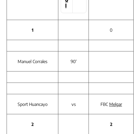
l
D
e
p
o
1
0
r
t
e
s
e
Manuel Corrales
90′
n
P
a
l
a
c
i
o
Sport Huancayo
vs
FBC
Melgar
d
e
G
2
2
o
b