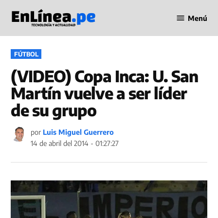
Saltar
Menú
al
Periodismo
contenido
en Línea
PUBLICADO
FÚTBOL
EN
(VIDEO) Copa Inca: U. San
Martín vuelve a ser líder
de su grupo
por
Luis Miguel Guerrero
14 de abril del 2014 - 01:27:27