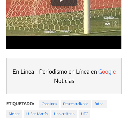
En Línea - Periodismo en Línea en
G
o
o
g
l
e
Noticias
ETIQUETADO:
Copa Inca
Descentralizado
futbol
Melgar
U. San Martín
Universitario
UTC