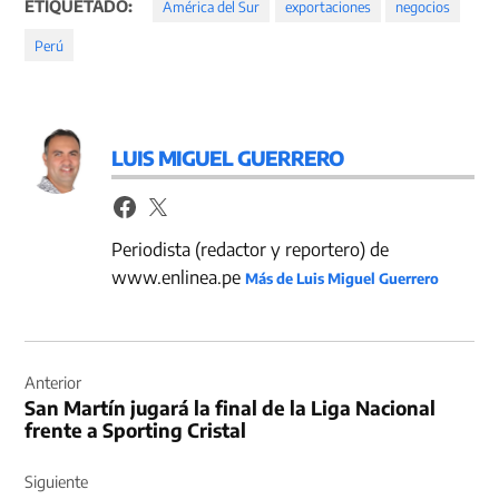
ETIQUETADO:
América del Sur
exportaciones
negocios
Perú
LUIS MIGUEL GUERRERO
Periodista (redactor y reportero) de
www.enlinea.pe
Más de Luis Miguel Guerrero
Navegación
de
Anterior
San Martín jugará la final de la Liga Nacional
entradas
frente a Sporting Cristal
Siguiente