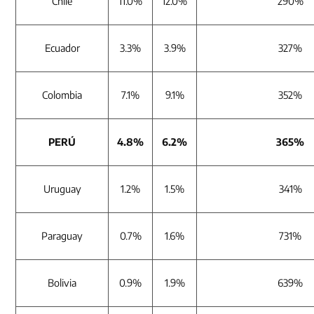
Chile
11.0%
12.0%
290%
Ecuador
3.3%
3.9%
327%
Colombia
7.1%
9.1%
352%
PERÚ
4.8%
6.2%
365%
Uruguay
1.2%
1.5%
341%
Paraguay
0.7%
1.6%
731%
Bolivia
0.9%
1.9%
639%