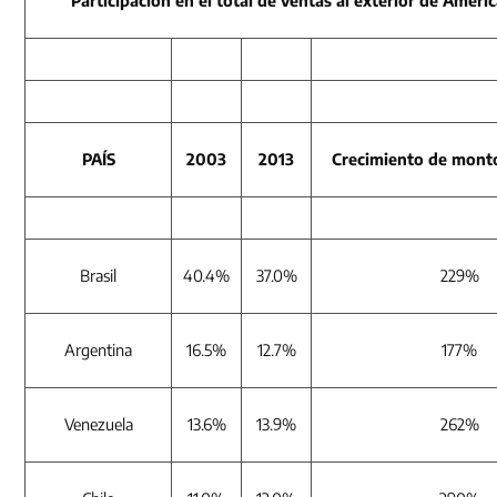
Participación en el total de ventas al exterior de Améric
PAÍS
2003
2013
Crecimiento de mont
Brasil
40.4%
37.0%
229%
Argentina
16.5%
12.7%
177%
Venezuela
13.6%
13.9%
262%