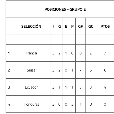
POSICIONES – GRUPO E
SELECCIÓN
J
G
E
P
GF
GC
PTOS
1
Francia
3
2
1
0
8
2
7
2
Suiza
3
2
0
1
7
6
6
3
Ecuador
3
1
1
1
3
3
4
4
Honduras
3
0
0
3
1
8
0