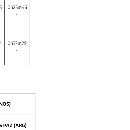
5
0h25m46
s
4
0h32m29
s
NOS)
S PAZ (ARG)