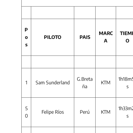
P
MARC
TIEM
o
PILOTO
PAIS
A
O
s
G.Breta
1h18m
1
Sam Sunderland
KTM
ña
s
5
1h33m
Felipe Ríos
Perú
KTM
0
s