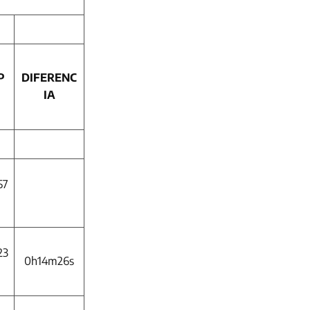
P
DIFERENC
IA
57
23
0h14m26s