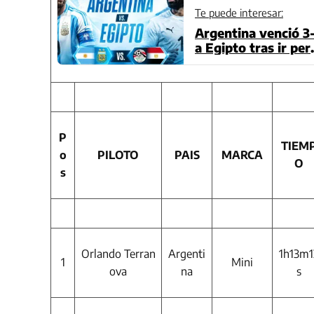
Te puede interesar:
Argentina venció 3
a Egipto tras ir per
endo en el minuto 
9: Mira los goles de
Messi, Romero y Fe
nández
P
TIEM
o
PILOTO
PAIS
MARCA
O
s
Orlando Terran
Argenti
1h13m1
1
Mini
ova
na
s