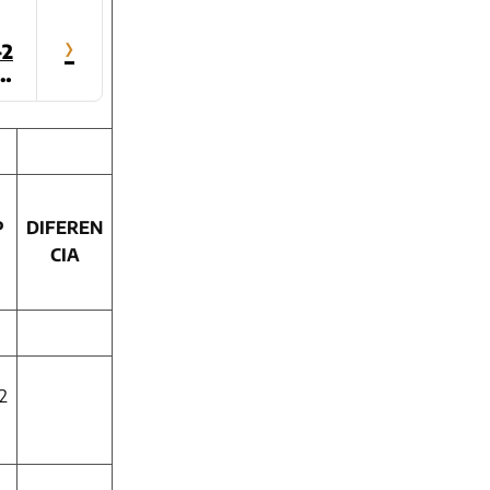
›
-2
di
7
r
P
DIFEREN
CIA
2