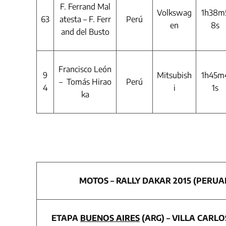
F. Ferrand Mal
Volkswag
1h38m
63
atesta – F. Ferr
Perú
en
8s
and del Busto
Francisco León
9
Mitsubish
1h45m
– Tomás Hirao
Perú
4
i
1s
ka
MOTOS – RALLY DAKAR 2015 (PERUA
ETAPA
BUENOS AIRES
(ARG) – VILLA CARLO