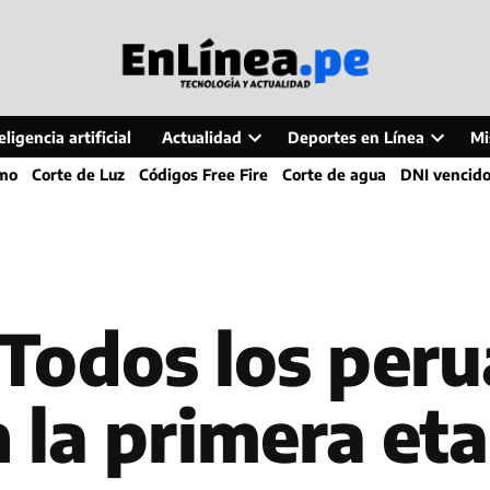
ligencia artificial
Actualidad
Deportes en Línea
Mi
Open
Open
smo
Corte de Luz
Códigos Free Fire
Corte de agua
DNI vencid
dropdown
dropdo
menu
menu
 Todos los per
 la primera et