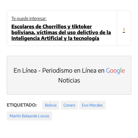
Te puede interesar:
Escolares de Chorrillos y tiktoker
›
boliviana, víctimas del uso delictivo de la
Inteligencia Artificial y la tecnología
En Línea - Periodismo en Línea en
G
o
o
g
l
e
Noticias
ETIQUETADO:
Bolivia
Conare
Evo Morales
Martín Belaunde Lossio