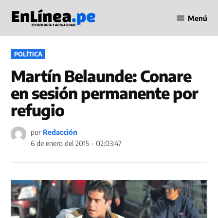
Saltar
Menú
al
Periodismo
contenido
en Línea
PUBLICADO
POLÍTICA
EN
Martín Belaunde: Conare
en sesión permanente por
refugio
por
Redacción
6 de enero del 2015 - 02:03:47