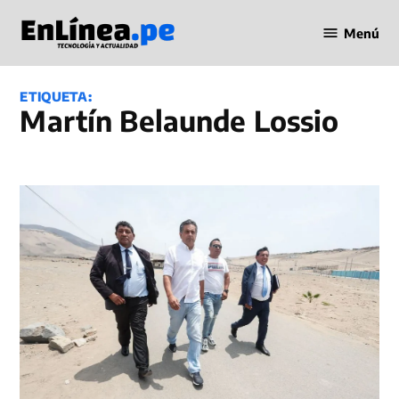
Saltar
Menú
al
Periodismo
contenido
en Línea
ETIQUETA:
Martín Belaunde Lossio