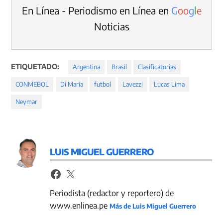
En Línea - Periodismo en Línea en
G
o
o
g
l
e
Noticias
ETIQUETADO:
Argentina
Brasil
Clasificatorias
CONMEBOL
Di María
futbol
Lavezzi
Lucas Lima
Neymar
LUIS MIGUEL GUERRERO
Periodista (redactor y reportero) de
www.enlinea.pe
Más de Luis Miguel Guerrero