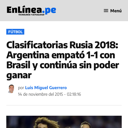
Saltar
Menú
al
Periodismo
contenido
en Línea
PUBLICADO
FÚTBOL
EN
Clasificatorias Rusia 2018:
Argentina empató 1-1 con
Brasil y continúa sin poder
ganar
por
Luis Miguel Guerrero
14 de noviembre del 2015 - 02:18:16