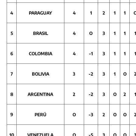
4
PARA
GUAY
4
1
2
1
1
5
BRASIL
4
O
3
1
1
6
COLO
MBIA
4
-1
3
1
1
7
BOLIVIA
3
-2
3
1
O
8
ARGENTINA
2
-2
3
O
2
9
PERÚ
O
-3
2
O
O
10
VENEZUELA
O
-5
3
O
O