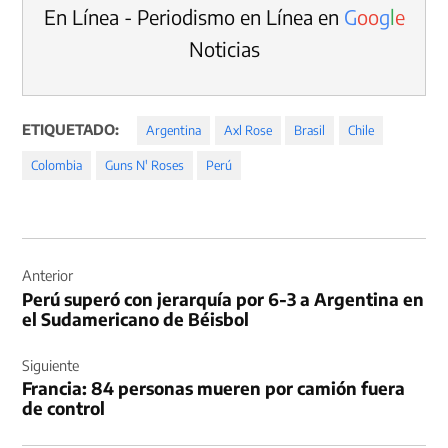
En Línea - Periodismo en Línea en
G
o
o
g
l
e
Noticias
ETIQUETADO:
Argentina
Axl Rose
Brasil
Chile
Colombia
Guns N' Roses
Perú
Navegación
de
Anterior
Perú superó con jerarquía por 6-3 a Argentina en
entradas
el Sudamericano de Béisbol
Siguiente
Francia: 84 personas mueren por camión fuera
de control