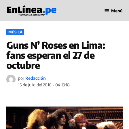
Saltar
Menú
al
Periodismo
contenido
en Línea
PUBLICADO
MÚSICA
EN
Guns N’ Roses en Lima:
fans esperan el 27 de
octubre
por
Redacción
15 de julio del 2016 - 04:13:18