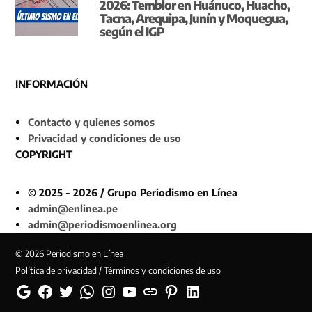
2026: Temblor en Huánuco, Huacho,
Tacna, Arequipa, Junín y Moquegua,
según el IGP
INFORMACIÓN
Contacto y quienes somos
Privacidad y condiciones de uso
COPYRIGHT
© 2025 - 2026 / Grupo Periodismo en Línea
admin@enlinea.pe
admin@periodismoenlinea.org
© 2026 Periodismo en Línea
Política de privacidad / Términos y condiciones de uso
Google
Facebook
Twitter
Whatsapp
Instagram
YouTube
Web
Pinterest
Linkedin