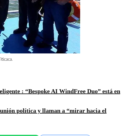
iticaca.
teligente : “Bespoke AI WindFree Duo” está en
nión política y llaman a “mirar hacia el