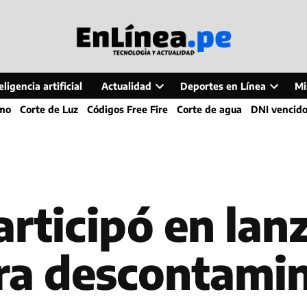
ligencia artificial
Actualidad
Deportes en Línea
Mi
Open
Open
smo
Corte de Luz
Códigos Free Fire
Corte de agua
DNI vencid
dropdown
dropdo
menu
menu
articipó en lan
ra descontamin