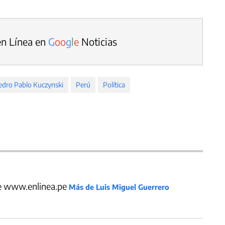
en Línea en
G
o
o
g
l
e
Noticias
edro Pablo Kuczynski
Perú
Política
de www.enlinea.pe
Más de Luis Miguel Guerrero